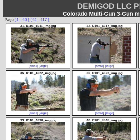
DEMIGOD LLC Ph
Colorado Multi-Gun 3-Gun ma
Page
[ 1 .. 60 ]
;
[ 61 .. 117 ]
;
31. D101_4611_img.jpg
32. D101_4617_img.jpg
[small]
[large]
[small]
[large]
35. D101_4622_img.jpg
36. D101_4625_img.jpg
[small]
[large]
[small]
[large]
39. D101_4638_img.jpg
40. D101_4648_img.jpg