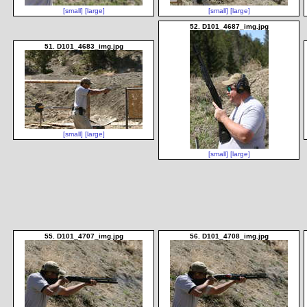
[small]
[large]
[small]
[large]
52. D101_4687_img.jpg
51. D101_4683_img.jpg
[small]
[large]
[small]
[large]
55. D101_4707_img.jpg
56. D101_4708_img.jpg