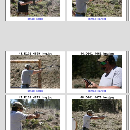
[small]
[large]
[small]
[large]
43. D101_4659_img.jpg
44. D101_4661_img.jpg
[small]
[large]
[small]
[large]
47. D101_4673_img.jpg
48. D101_4679_img.jpg