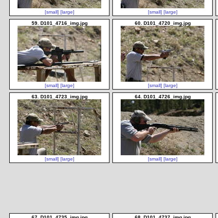
[small]
[large]
[small]
[large]
59. D101_4716_img.jpg
60. D101_4720_img.jpg
[small]
[large]
[small]
[large]
63. D101_4723_img.jpg
64. D101_4726_img.jpg
[small]
[large]
[small]
[large]
67. D101_4735_img.jpg
68. D101_4737_img.jpg