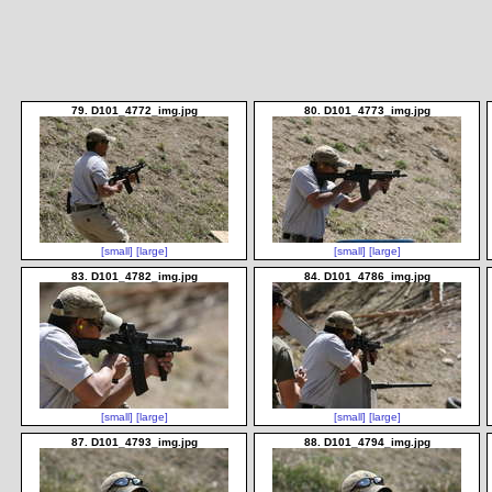
79. D101_4772_img.jpg
80. D101_4773_img.jpg
[small]
[large]
[small]
[large]
83. D101_4782_img.jpg
84. D101_4786_img.jpg
[small]
[large]
[small]
[large]
87. D101_4793_img.jpg
88. D101_4794_img.jpg