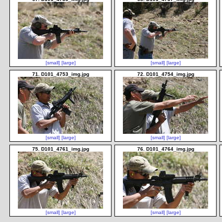
[small]
[large]
[small]
[large]
71. D101_4753_img.jpg
72. D101_4754_img.jpg
[small]
[large]
[small]
[large]
75. D101_4761_img.jpg
76. D101_4764_img.jpg
[small]
[large]
[small]
[large]