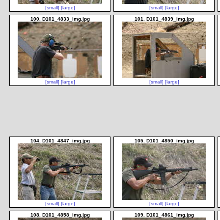
[small]
[large]
[small]
[large]
100. D101_4833_img.jpg
101. D101_4839_img.jpg
[small]
[large]
[small]
[large]
104. D101_4847_img.jpg
105. D101_4850_img.jpg
[small]
[large]
[small]
[large]
108. D101_4858_img.jpg
109. D101_4861_img.jpg