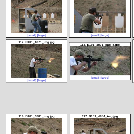
[small]
[large]
[small]
[large]
112. D101_4871_img.jpg
113. D101_4871_img_c.jpg
[small]
[large]
[small]
[large]
116. D101_4881_img.jpg
117. D101_4884_img.jpg