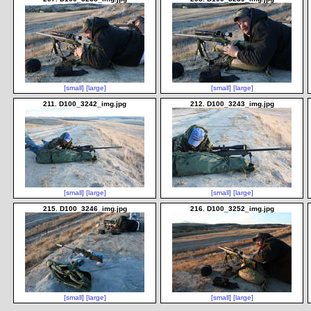
[small]
[large]
[small]
[large]
211. D100_3242_img.jpg
212. D100_3243_img.jpg
[small]
[large]
[small]
[large]
215. D100_3246_img.jpg
216. D100_3252_img.jpg
[small]
[large]
[small]
[large]