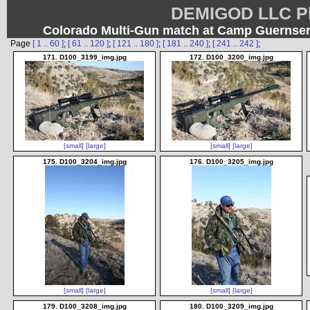
DEMIGOD LLC Ph
Colorado Multi-Gun match at Camp Guernsery
Page
[ 1 .. 60 ]
;
[ 61 .. 120 ]
;
[ 121 .. 180 ]
;
[ 181 .. 240 ]
;
[ 241 .. 242 ]
;
171. D100_3199_img.jpg
172. D100_3200_img.jpg
[small]
[large]
[small]
[large]
175. D100_3204_img.jpg
176. D100_3205_img.jpg
[small]
[large]
[small]
[large]
179. D100_3208_img.jpg
180. D100_3209_img.jpg