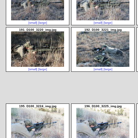
[small]
[large]
[small]
[large]
191. D100_3220_img.jpg
192. D100_3221_img.jpg
[small]
[large]
[small]
[large]
195. D100_3224_img.jpg
196. D100_3225_img.jpg