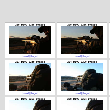
219. D100_3255_img.jpg
220. D100_3256_img.jpg
[small]
[large]
[small]
[large]
223. D100_3259_img.jpg
224. D100_3260_img.jpg
[small]
[large]
[small]
[large]
227. D100_3263_img.jpg
228. D100_3264_img.jpg