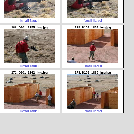
[small]
[large]
[small]
[large]
168. D101_1855_img.jpg
169. D101_1857_img.jpg
[small]
[large]
[small]
[large]
172. D101_1862_img.jpg
173. D101_1865_img.jpg
[small]
[large]
[small]
[large]