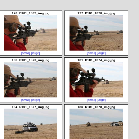
176. D101_1869_img.jpg
177. D101_1870_img.jpg
[small]
[large]
[small]
[large]
180. D101_1873_img.jpg
181. D101_1874_img.jpg
[small]
[large]
[small]
[large]
184. D101_1877_img.jpg
185. D101_1878_img.jpg