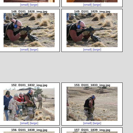
[small]
[large]
[small]
[large]
148. D101_1828_img.jpg
149. D101_1829_img.jpg
[small]
[large]
[small]
[large]
152. D101_1832_img.jpg
153. D101_1833_img.jpg
[small]
[large]
[small]
[large]
156. D101_1838_img.jpg
157. D101_1839_img.jpg