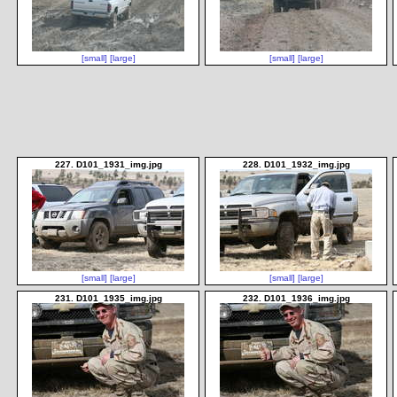
[small]
[large]
[small]
[large]
227. D101_1931_img.jpg
228. D101_1932_img.jpg
[small]
[large]
[small]
[large]
231. D101_1935_img.jpg
232. D101_1936_img.jpg