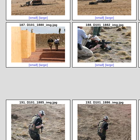
[small]
[large]
[small]
[large]
187. D101_1880_img.jpg
188. D101_1882_img.jpg
[small]
[large]
[small]
[large]
191. D101_1885_img.jpg
192. D101_1886_img.jpg