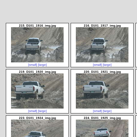
215. D101_1916_img.jpg
216. D101_1917_img.jpg
[small]
[large]
[small]
[large]
219. D101_1920_img.jpg
220. D101_1921_img.jpg
[small]
[large]
[small]
[large]
223. D101_1924_img.jpg
224. D101_1925_img.jpg