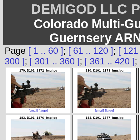
DEMIGOD LLC Ph
Colorado Multi-G
Guernsery ARN
Page
[ 1 .. 60 ]
;
[ 61 .. 120 ]
;
[ 121 
300 ]
;
[ 301 .. 360 ]
;
[ 361 .. 420 ]
;
179. D101_1872_img.jpg
180. D101_1873_img.jpg
[small]
[large]
[small]
[large]
183. D101_1876_img.jpg
184. D101_1877_img.jpg