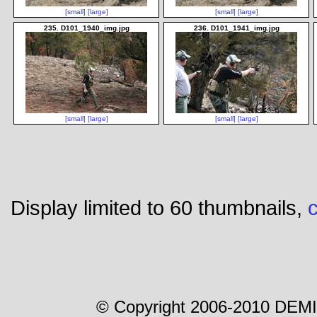
[small]
[large]
[small]
[large]
235. D101_1940_img.jpg
236. D101_1941_img.jpg
[small]
[large]
[small]
[large]
Display limited to 60 thumbnails,
c
© Copyright 2006-2010 DEMI