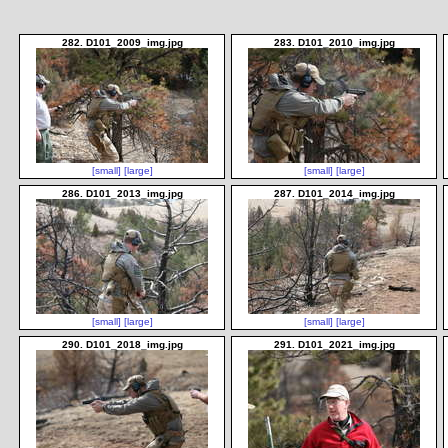
282. D101_2009_img.jpg
283. D101_2010_img.jpg
[small]
[large]
[small]
[large]
286. D101_2013_img.jpg
287. D101_2014_img.jpg
[small]
[large]
[small]
[large]
290. D101_2018_img.jpg
291. D101_2021_img.jpg