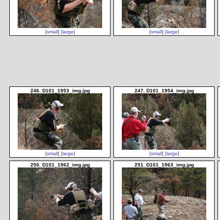
[small]
[large]
[small]
[large]
246. D101_1953_img.jpg
247. D101_1954_img.jpg
[small]
[large]
[small]
[large]
250. D101_1962_img.jpg
251. D101_1963_img.jpg