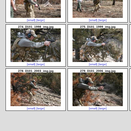
[small]
[large]
[small]
[large]
274. D101_1998_img.jpg
275. D101_1999_img.jpg
[small]
[large]
[small]
[large]
278. D101_2003_img.jpg
279. D101_2006_img.jpg
[small]
[large]
[small]
[large]