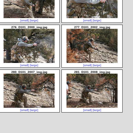
[small]
[large]
[small]
[large]
276. D101_2000_img.jpg
277. D101_2002_img.jpg
[small]
[large]
[small]
[large]
280. D101_2007_img.jpg
281. D101_2008_img.jpg
[small]
[large]
[small]
[large]