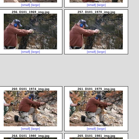
[small]
[large]
[small]
[large]
256. D101_1969_img.jpg
257. D101_1970_img.jpg
[small]
[large]
[small]
[large]
260. D101_1974_img.jpg
261. D101_1975_img.jpg
[small]
[large]
[small]
[large]
264. D101_1980_img.jpg
265. D101_1981_img.jpg