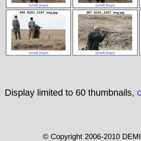
[small]
[large]
[small]
[large]
386. D101_2197_img.jpg
387. D101_2207_img.jpg
[small]
[large]
[small]
[large]
Display limited to 60 thumbnails,
c
© Copyright 2006-2010 DEMI