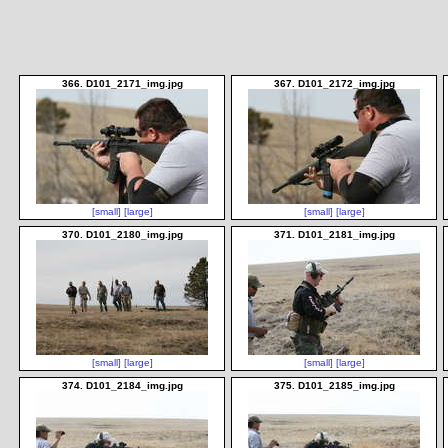
366. D101_2171_img.jpg
367. D101_2172_img.jpg
[small]
[large]
[small]
[large]
370. D101_2180_img.jpg
371. D101_2181_img.jpg
[small]
[large]
[small]
[large]
374. D101_2184_img.jpg
375. D101_2185_img.jpg