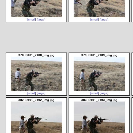
[small]
[large]
[small]
[large]
378. D101_2188_img.jpg
379. D101_2189_img.jpg
[small]
[large]
[small]
[large]
382. D101_2192_img.jpg
383. D101_2193_img.jpg