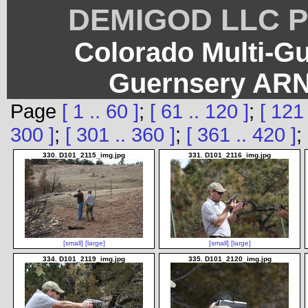
DEMIGOD LLC Ph
Colorado Multi-G
Guernsery ARN
Page
[ 1 .. 60 ]
;
[ 61 .. 120 ]
;
[ 121 
300 ]
;
[ 301 .. 360 ]
;
[ 361 .. 420 ]
;
330. D101_2115_img.jpg
331. D101_2116_img.jpg
[small]
[large]
[small]
[large]
334. D101_2119_img.jpg
335. D101_2120_img.jpg