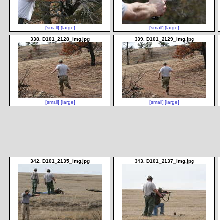
[small]
[large]
[small]
[large]
338. D101_2128_img.jpg
339. D101_2129_img.jpg
[small]
[large]
[small]
[large]
342. D101_2135_img.jpg
343. D101_2137_img.jpg