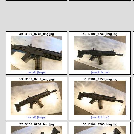
49. D100_8748_img.jpg
50. D100_8749_img.jpg
[small]
[large]
[small]
[large]
53. D100_8757_img.jpg
54. D100_8758_img.jpg
[small]
[large]
[small]
[large]
57. D100_8764_img.jpg
58. D100_8765_img.jpg