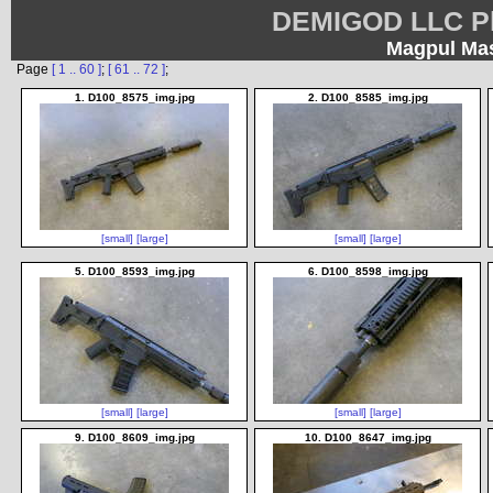
DEMIGOD LLC Ph
Magpul Mas
Page
[ 1 .. 60 ]
;
[ 61 .. 72 ]
;
1. D100_8575_img.jpg
2. D100_8585_img.jpg
[small]
[large]
[small]
[large]
5. D100_8593_img.jpg
6. D100_8598_img.jpg
[small]
[large]
[small]
[large]
9. D100_8609_img.jpg
10. D100_8647_img.jpg