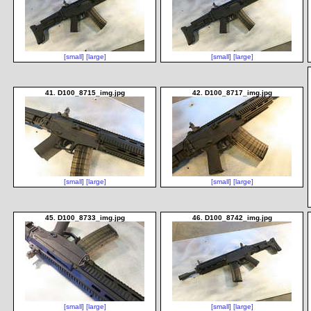
[small]
[large]
[small]
[large]
41. D100_8715_img.jpg
42. D100_8717_img.jpg
[small]
[large]
[small]
[large]
45. D100_8733_img.jpg
46. D100_8742_img.jpg
[small]
[large]
[small]
[large]