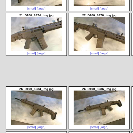
[small]
[large]
[small]
[large]
21. D100_8674_img.jpg
22. D100_8676_img.jpg
[small]
[large]
[small]
[large]
25. D100_8683_img.jpg
26. D100_8686_img.jpg
[small]
[large]
[small]
[large]