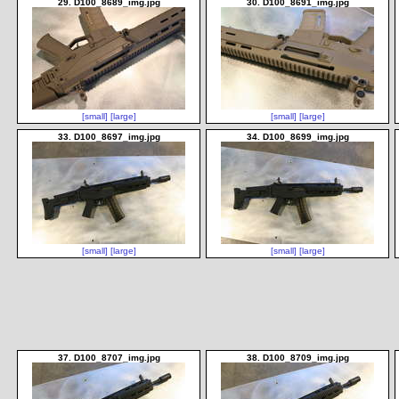
29. D100_8689_img.jpg
30. D100_8691_img.jpg
[small]
[large]
[small]
[large]
33. D100_8697_img.jpg
34. D100_8699_img.jpg
[small]
[large]
[small]
[large]
37. D100_8707_img.jpg
38. D100_8709_img.jpg