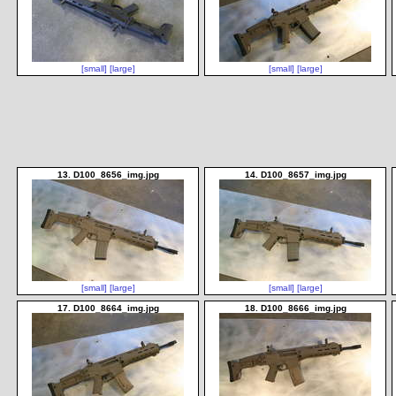
[small]
[large]
[small]
[large]
13. D100_8656_img.jpg
14. D100_8657_img.jpg
[small]
[large]
[small]
[large]
17. D100_8664_img.jpg
18. D100_8666_img.jpg