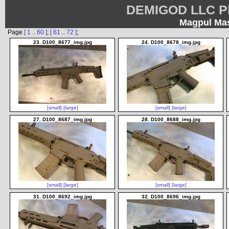
DEMIGOD LLC Ph
Magpul Mas
Page
[ 1 .. 60 ]
;
[ 61 .. 72 ]
;
23. D100_8677_img.jpg
24. D100_8678_img.jpg
[small]
[large]
[small]
[large]
27. D100_8687_img.jpg
28. D100_8688_img.jpg
[small]
[large]
[small]
[large]
31. D100_8692_img.jpg
32. D100_8696_img.jpg