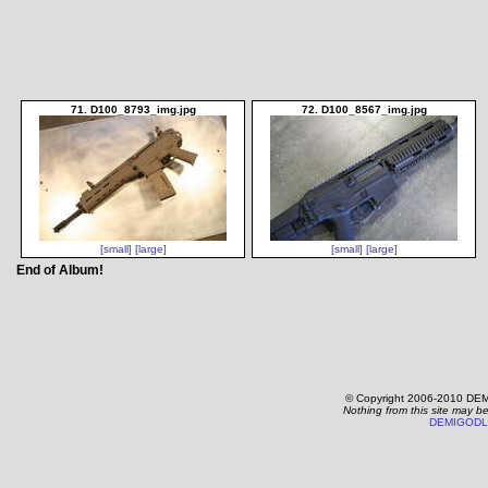
71. D100_8793_img.jpg
72. D100_8567_img.jpg
[small]
[large]
[small]
[large]
End of Album!
© Copyright 2006-2010 DEM
Nothing from this site may b
DEMIGODL