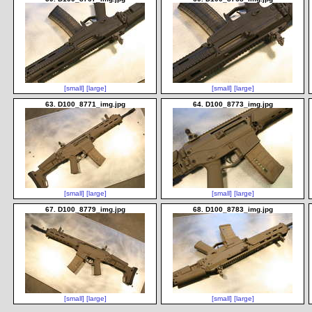
[small]
[large]
[small]
[large]
63. D100_8771_img.jpg
64. D100_8773_img.jpg
[small]
[large]
[small]
[large]
67. D100_8779_img.jpg
68. D100_8783_img.jpg
[small]
[large]
[small]
[large]