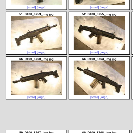
[small]
[large]
[small]
[large]
51. D100_8753_img.jpg
52. D100_8755_img.jpg
[small]
[large]
[small]
[large]
55. D100_8760_img.jpg
56. D100_8763_img.jpg
[small]
[large]
[small]
[large]
59. D100_8767_img.jpg
60. D100_8768_img.jpg