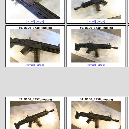
[small]
[large]
[small]
[large]
49. D100_8748_img.jpg
50. D100_8749_img.jpg
[small]
[large]
[small]
[large]
53. D100_8757_img.jpg
54. D100_8758_img.jpg