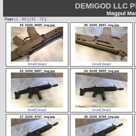
DEMIGOD LLC Ph
Magpul Mas
Page
[ 1 .. 60 ]
;
[ 61 .. 72 ]
;
29. D100_8689_img.jpg
30. D100_8691_img.jpg
[small]
[large]
[small]
[large]
33. D100_8697_img.jpg
34. D100_8699_img.jpg
[small]
[large]
[small]
[large]
37. D100_8707_img.jpg
38. D100_8709_img.jpg