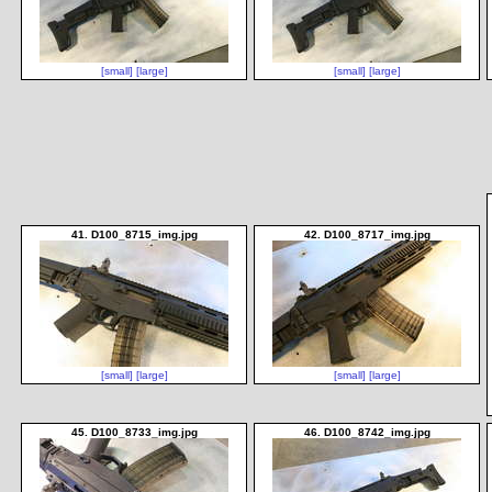
[small]
[large]
[small]
[large]
41. D100_8715_img.jpg
42. D100_8717_img.jpg
[small]
[large]
[small]
[large]
45. D100_8733_img.jpg
46. D100_8742_img.jpg