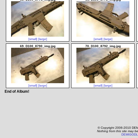
[small]
[large]
[small]
[large]
69. D100_8790_img.jpg
70. D100_8792_img.jpg
[small]
[large]
[small]
[large]
End of Album!
© Copyright 2006-2010 DEM
Nothing from this site may b
DEMIGODL