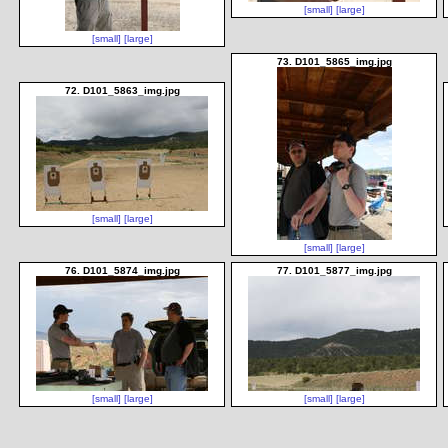
[small]
[large]
[small]
[large]
73. D101_5865_img.jpg
72. D101_5863_img.jpg
[small]
[large]
[small]
[large]
76. D101_5874_img.jpg
77. D101_5877_img.jpg
[small]
[large]
[small]
[large]