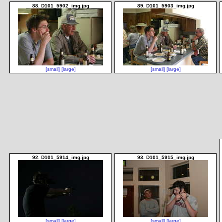
88. D101_5902_img.jpg
89. D101_5903_img.jpg
[small]
[large]
[small]
[large]
92. D101_5914_img.jpg
93. D101_5915_img.jpg
[small]
[large]
[small]
[large]