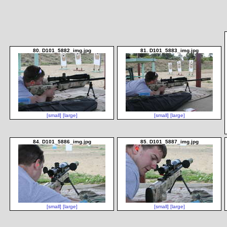
80. D101_5882_img.jpg
81. D101_5883_img.jpg
[small]
[large]
[small]
[large]
84. D101_5886_img.jpg
85. D101_5887_img.jpg
[small]
[large]
[small]
[large]