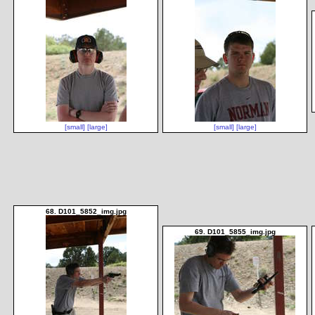
[small]
[large]
[small]
[large]
68. D101_5852_img.jpg
69. D101_5855_img.jpg