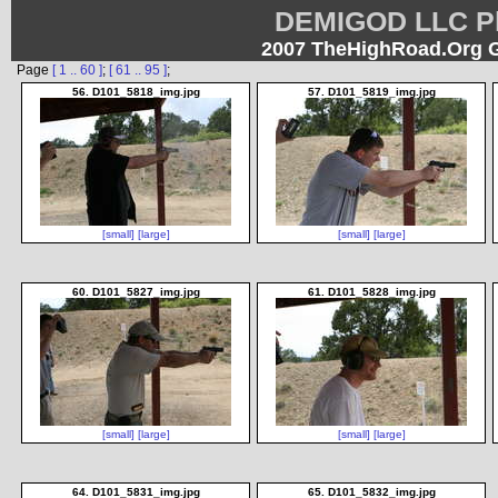
DEMIGOD LLC Ph
2007 TheHighRoad.Org 
Page
[ 1 .. 60 ]
;
[ 61 .. 95 ]
;
56. D101_5818_img.jpg
57. D101_5819_img.jpg
[small]
[large]
[small]
[large]
60. D101_5827_img.jpg
61. D101_5828_img.jpg
[small]
[large]
[small]
[large]
64. D101_5831_img.jpg
65. D101_5832_img.jpg